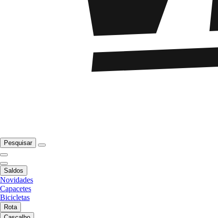
Pesquisar
Saldos
Novidades
Capacetes
Bicicletas
Rota
Cascalho