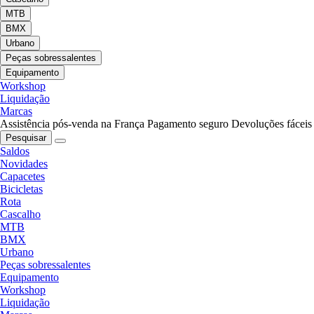
MTB
BMX
Urbano
Peças sobressalentes
Equipamento
Workshop
Liquidação
Marcas
Assistência pós-venda na França
Pagamento seguro
Devoluções fáceis
Pesquisar
Saldos
Novidades
Capacetes
Bicicletas
Rota
Cascalho
MTB
BMX
Urbano
Peças sobressalentes
Equipamento
Workshop
Liquidação