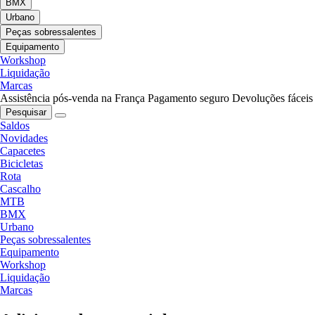
BMX
Urbano
Peças sobressalentes
Equipamento
Workshop
Liquidação
Marcas
Assistência pós-venda na França
Pagamento seguro
Devoluções fáceis
Pesquisar
Saldos
Novidades
Capacetes
Bicicletas
Rota
Cascalho
MTB
BMX
Urbano
Peças sobressalentes
Equipamento
Workshop
Liquidação
Marcas