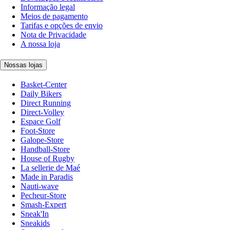
Informação legal
Meios de pagamento
Tarifas e opções de envio
Nota de Privacidade
A nossa loja
Nossas lojas
Basket-Center
Daily Bikers
Direct Running
Direct-Volley
Espace Golf
Foot-Store
Galope-Store
Handball-Store
House of Rugby
La sellerie de Maé
Made in Paradis
Nauti-wave
Pecheur-Store
Smash-Expert
Sneak'In
Sneakids