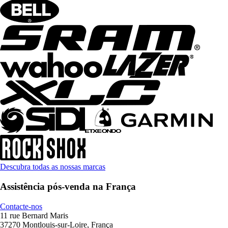
Descubra todas as nossas marcas
Assistência pós-venda na França
Contacte-nos
11 rue Bernard Maris
37270 Montlouis-sur-Loire, França