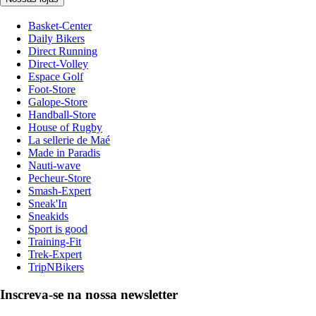
Basket-Center
Daily Bikers
Direct Running
Direct-Volley
Espace Golf
Foot-Store
Galope-Store
Handball-Store
House of Rugby
La sellerie de Maé
Made in Paradis
Nauti-wave
Pecheur-Store
Smash-Expert
Sneak'In
Sneakids
Sport is good
Training-Fit
Trek-Expert
TripNBikers
Inscreva-se na nossa newsletter