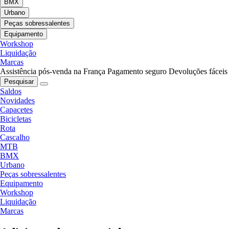
BMX
Urbano
Peças sobressalentes
Equipamento
Workshop
Liquidação
Marcas
Assistência pós-venda na França
Pagamento seguro
Devoluções fáceis
Pesquisar
Saldos
Novidades
Capacetes
Bicicletas
Rota
Cascalho
MTB
BMX
Urbano
Peças sobressalentes
Equipamento
Workshop
Liquidação
Marcas