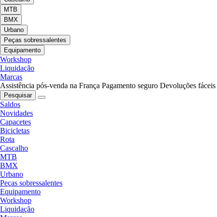
MTB
BMX
Urbano
Peças sobressalentes
Equipamento
Workshop
Liquidação
Marcas
Assistência pós-venda na França
Pagamento seguro
Devoluções fáceis
Pesquisar
Saldos
Novidades
Capacetes
Bicicletas
Rota
Cascalho
MTB
BMX
Urbano
Peças sobressalentes
Equipamento
Workshop
Liquidação