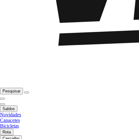
Pesquisar
Saldos
Novidades
Capacetes
Bicicletas
Rota
Cascalho