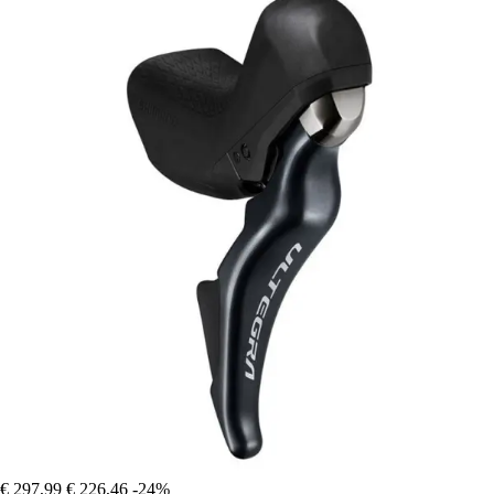
€ 297,99
€ 226,46
-24%