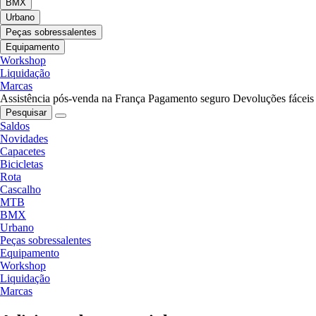
BMX
Urbano
Peças sobressalentes
Equipamento
Workshop
Liquidação
Marcas
Assistência pós-venda na França
Pagamento seguro
Devoluções fáceis
Pesquisar
Saldos
Novidades
Capacetes
Bicicletas
Rota
Cascalho
MTB
BMX
Urbano
Peças sobressalentes
Equipamento
Workshop
Liquidação
Marcas