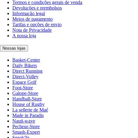
Termos e condições gerais de venda
Devoluções e reembolsos
Informação legal
Meios de pagamento
Tarifas e opções de envio
Nota de Privacidade
A nossa loja
Nossas lojas
Basket-Center
Daily Bikers
Direct Running
Direct-Volley
Espace Golf
Foot-Store
Galope-Store
Handball-Store
House of Rugby
La sellerie de Maé
Made in Paradis
Nauti-wave
Pecheur-Store
Smash-Expert
Sneak'In