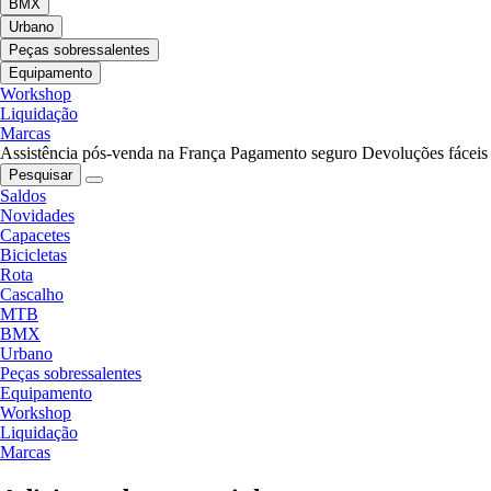
BMX
Urbano
Peças sobressalentes
Equipamento
Workshop
Liquidação
Marcas
Assistência pós-venda na França
Pagamento seguro
Devoluções fáceis
Pesquisar
Saldos
Novidades
Capacetes
Bicicletas
Rota
Cascalho
MTB
BMX
Urbano
Peças sobressalentes
Equipamento
Workshop
Liquidação
Marcas