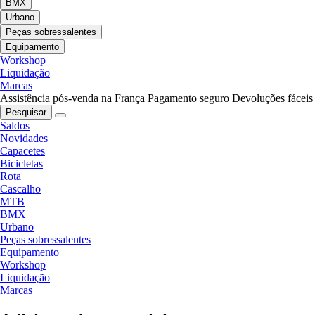
BMX
Urbano
Peças sobressalentes
Equipamento
Workshop
Liquidação
Marcas
Assistência pós-venda na França
Pagamento seguro
Devoluções fáceis
Pesquisar
Saldos
Novidades
Capacetes
Bicicletas
Rota
Cascalho
MTB
BMX
Urbano
Peças sobressalentes
Equipamento
Workshop
Liquidação
Marcas