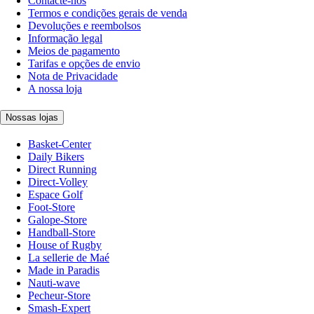
Contacte-nos
Termos e condições gerais de venda
Devoluções e reembolsos
Informação legal
Meios de pagamento
Tarifas e opções de envio
Nota de Privacidade
A nossa loja
Nossas lojas
Basket-Center
Daily Bikers
Direct Running
Direct-Volley
Espace Golf
Foot-Store
Galope-Store
Handball-Store
House of Rugby
La sellerie de Maé
Made in Paradis
Nauti-wave
Pecheur-Store
Smash-Expert