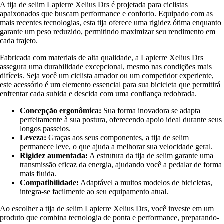
A tija de selim Lapierre Xelius Drs é projetada para ciclistas
apaixonados que buscam performance e conforto. Equipado com as
mais recentes tecnologias, esta tija oferece uma rigidez ótima enquanto
garante um peso reduzido, permitindo maximizar seu rendimento em
cada trajeto.
Fabricada com materiais de alta qualidade, a Lapierre Xelius Drs
assegura uma durabilidade excepcional, mesmo nas condições mais
difíceis. Seja você um ciclista amador ou um competidor experiente,
este acessório é um elemento essencial para sua bicicleta que permitirá
enfrentar cada subida e descida com uma confiança redobrada.
Concepção ergonômica:
Sua forma inovadora se adapta
perfeitamente à sua postura, oferecendo apoio ideal durante seus
longos passeios.
Leveza:
Graças aos seus componentes, a tija de selim
permanece leve, o que ajuda a melhorar sua velocidade geral.
Rigidez aumentada:
A estrutura da tija de selim garante uma
transmissão eficaz da energia, ajudando você a pedalar de forma
mais fluida.
Compatibilidade:
Adaptável a muitos modelos de bicicletas,
integra-se facilmente ao seu equipamento atual.
Ao escolher a tija de selim Lapierre Xelius Drs, você investe em um
produto que combina tecnologia de ponta e performance, preparando-