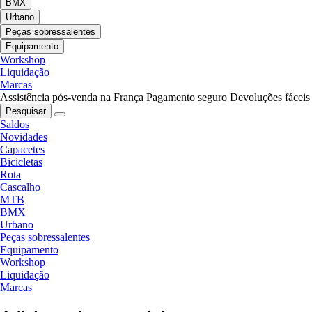
BMX
Urbano
Peças sobressalentes
Equipamento
Workshop
Liquidação
Marcas
Assistência pós-venda na França
Pagamento seguro
Devoluções fáceis
Pesquisar
Saldos
Novidades
Capacetes
Bicicletas
Rota
Cascalho
MTB
BMX
Urbano
Peças sobressalentes
Equipamento
Workshop
Liquidação
Marcas