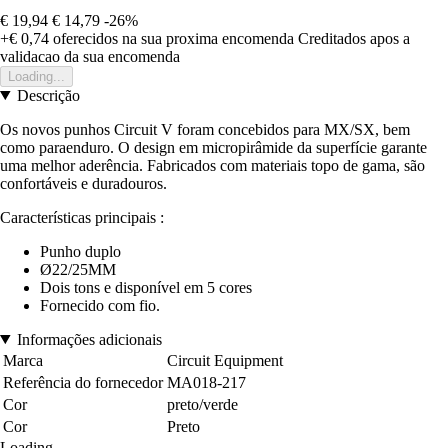
€ 19,94
€ 14,79
-26%
+€ 0,74
oferecidos na sua proxima encomenda
Creditados apos a
validacao da sua encomenda
Loading...
Descrição
Os novos punhos Circuit V foram concebidos para MX/SX, bem
como paraenduro. O design em micropirâmide da superfície garante
uma melhor aderência. Fabricados com materiais topo de gama, são
confortáveis e duradouros.
Características principais :
Punho duplo
Ø22/25MM
Dois tons e disponível em 5 cores
Fornecido com fio.
Informações adicionais
Marca
Circuit Equipment
Referência do fornecedor
MA018-217
Cor
preto/verde
Cor
Preto
Loading...