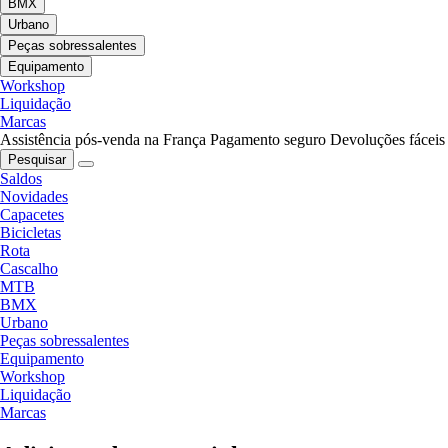
BMX
Urbano
Peças sobressalentes
Equipamento
Workshop
Liquidação
Marcas
Assistência pós-venda na França
Pagamento seguro
Devoluções fáceis
Pesquisar
Saldos
Novidades
Capacetes
Bicicletas
Rota
Cascalho
MTB
BMX
Urbano
Peças sobressalentes
Equipamento
Workshop
Liquidação
Marcas