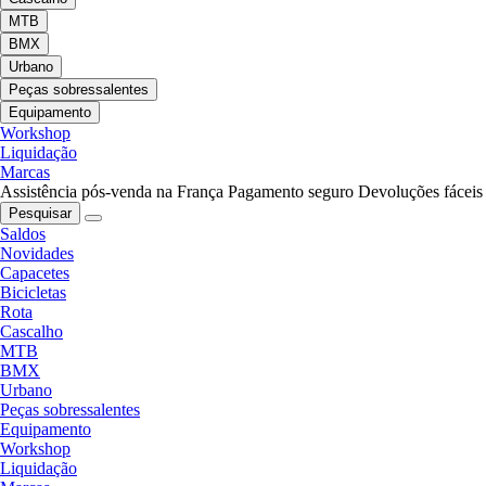
MTB
BMX
Urbano
Peças sobressalentes
Equipamento
Workshop
Liquidação
Marcas
Assistência pós-venda na França
Pagamento seguro
Devoluções fáceis
Pesquisar
Saldos
Novidades
Capacetes
Bicicletas
Rota
Cascalho
MTB
BMX
Urbano
Peças sobressalentes
Equipamento
Workshop
Liquidação