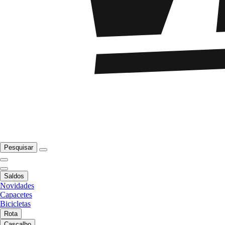
Pesquisar
Saldos
Novidades
Capacetes
Bicicletas
Rota
Cascalho