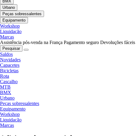
BMX
Urbano
Peças sobressalentes
Equipamento
Workshop
Liquidação
Marcas
Assistência pós-venda na França
Pagamento seguro
Devoluções fáceis
Pesquisar
Saldos
Novidades
Capacetes
Bicicletas
Rota
Cascalho
MTB
BMX
Urbano
Peças sobressalentes
Equipamento
Workshop
Liquidação
Marcas