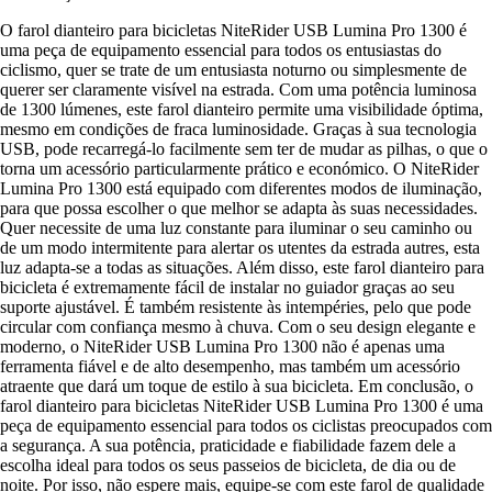
O farol dianteiro para bicicletas NiteRider USB Lumina Pro 1300 é
uma peça de equipamento essencial para todos os entusiastas do
ciclismo, quer se trate de um entusiasta noturno ou simplesmente de
querer ser claramente visível na estrada. Com uma potência luminosa
de 1300 lúmenes, este farol dianteiro permite uma visibilidade óptima,
mesmo em condições de fraca luminosidade. Graças à sua tecnologia
USB, pode recarregá-lo facilmente sem ter de mudar as pilhas, o que o
torna um acessório particularmente prático e económico. O NiteRider
Lumina Pro 1300 está equipado com diferentes modos de iluminação,
para que possa escolher o que melhor se adapta às suas necessidades.
Quer necessite de uma luz constante para iluminar o seu caminho ou
de um modo intermitente para alertar os utentes da estrada autres, esta
luz adapta-se a todas as situações. Além disso, este farol dianteiro para
bicicleta é extremamente fácil de instalar no guiador graças ao seu
suporte ajustável. É também resistente às intempéries, pelo que pode
circular com confiança mesmo à chuva. Com o seu design elegante e
moderno, o NiteRider USB Lumina Pro 1300 não é apenas uma
ferramenta fiável e de alto desempenho, mas também um acessório
atraente que dará um toque de estilo à sua bicicleta. Em conclusão, o
farol dianteiro para bicicletas NiteRider USB Lumina Pro 1300 é uma
peça de equipamento essencial para todos os ciclistas preocupados com
a segurança. A sua potência, praticidade e fiabilidade fazem dele a
escolha ideal para todos os seus passeios de bicicleta, de dia ou de
noite. Por isso, não espere mais, equipe-se com este farol de qualidade