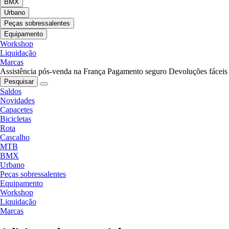
BMX
Urbano
Peças sobressalentes
Equipamento
Workshop
Liquidação
Marcas
Assistência pós-venda na França
Pagamento seguro
Devoluções fáceis
Pesquisar
Saldos
Novidades
Capacetes
Bicicletas
Rota
Cascalho
MTB
BMX
Urbano
Peças sobressalentes
Equipamento
Workshop
Liquidação
Marcas