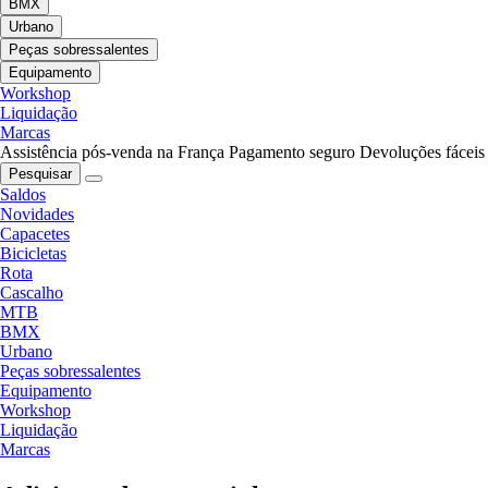
BMX
Urbano
Peças sobressalentes
Equipamento
Workshop
Liquidação
Marcas
Assistência pós-venda na França
Pagamento seguro
Devoluções fáceis
Pesquisar
Saldos
Novidades
Capacetes
Bicicletas
Rota
Cascalho
MTB
BMX
Urbano
Peças sobressalentes
Equipamento
Workshop
Liquidação
Marcas