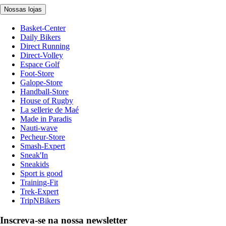
Nossas lojas
Basket-Center
Daily Bikers
Direct Running
Direct-Volley
Espace Golf
Foot-Store
Galope-Store
Handball-Store
House of Rugby
La sellerie de Maé
Made in Paradis
Nauti-wave
Pecheur-Store
Smash-Expert
Sneak'In
Sneakids
Sport is good
Training-Fit
Trek-Expert
TripNBikers
Inscreva-se na nossa newsletter