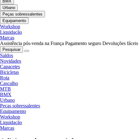
BMX
Urbano
Peças sobressalentes
Equipamento
Workshop
Liquidação
Marcas
Assistência pós-venda na França
Pagamento seguro
Devoluções fáceis
Pesquisar
Saldos
Novidades
Capacetes
Bicicletas
Rota
Cascalho
MTB
BMX
Urbano
Peças sobressalentes
Equipamento
Workshop
Liquidação
Marcas