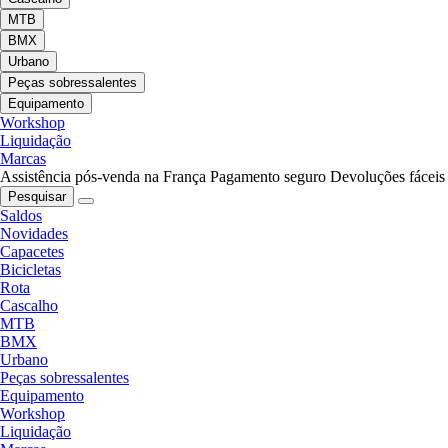
MTB
BMX
Urbano
Peças sobressalentes
Equipamento
Workshop
Liquidação
Marcas
Assistência pós-venda na França
Pagamento seguro
Devoluções fáceis
Pesquisar
Saldos
Novidades
Capacetes
Bicicletas
Rota
Cascalho
MTB
BMX
Urbano
Peças sobressalentes
Equipamento
Workshop
Liquidação