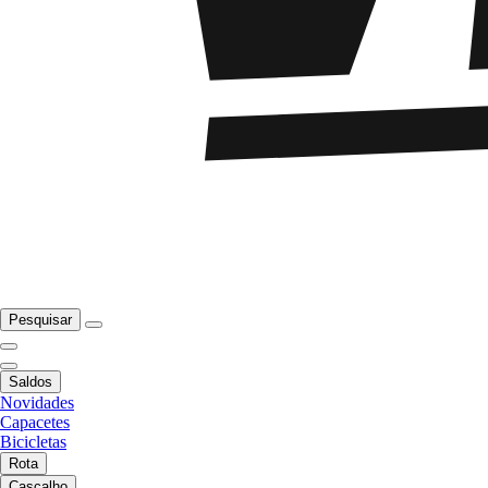
Pesquisar
Saldos
Novidades
Capacetes
Bicicletas
Rota
Cascalho