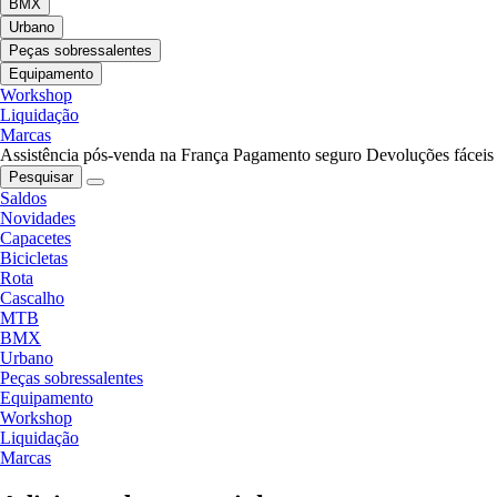
BMX
Urbano
Peças sobressalentes
Equipamento
Workshop
Liquidação
Marcas
Assistência pós-venda na França
Pagamento seguro
Devoluções fáceis
Pesquisar
Saldos
Novidades
Capacetes
Bicicletas
Rota
Cascalho
MTB
BMX
Urbano
Peças sobressalentes
Equipamento
Workshop
Liquidação
Marcas