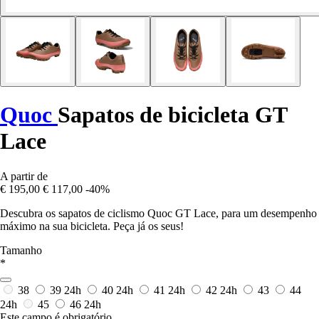
Quoc
Sapatos de bicicleta GT
Lace
A partir de
€ 195,00
€ 117,00
-40%
Descubra os sapatos de ciclismo Quoc GT Lace, para um desempenho
máximo na sua bicicleta. Peça já os seus!
Tamanho
*
38
39
24h
40
24h
41
24h
42
24h
43
44
24h
45
46
24h
Este campo é obrigatório