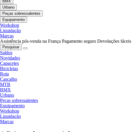
BMX
Urbano
Peças sobressalentes
Equipamento
Workshop
Liquidação
Marcas
Assistência pós-venda na França
Pagamento seguro
Devoluções fáceis
Pesquisar
Saldos
Novidades
Capacetes
Bicicletas
Rota
Cascalho
MTB
BMX
Urbano
Peças sobressalentes
Equipamento
Workshop
Liquidação
Marcas