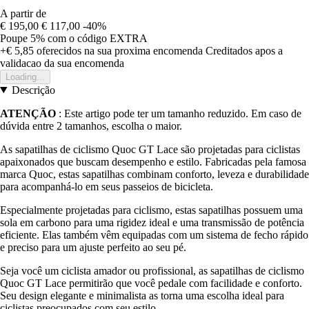
A partir de
€ 195,00
€ 117,00
-40%
Poupe 5%
com o código
EXTRA
+€ 5,85
oferecidos na sua proxima encomenda
Creditados apos a
validacao da sua encomenda
Loading...
Descrição
ATENÇÃO
: Este artigo pode ter um tamanho reduzido. Em caso de
dúvida entre 2 tamanhos, escolha o maior.
As sapatilhas de ciclismo Quoc GT Lace são projetadas para ciclistas
apaixonados que buscam desempenho e estilo. Fabricadas pela famosa
marca Quoc, estas sapatilhas combinam conforto, leveza e durabilidade
para acompanhá-lo em seus passeios de bicicleta.
Especialmente projetadas para ciclismo, estas sapatilhas possuem uma
sola em carbono para uma rigidez ideal e uma transmissão de potência
eficiente. Elas também vêm equipadas com um sistema de fecho rápido
e preciso para um ajuste perfeito ao seu pé.
Seja você um ciclista amador ou profissional, as sapatilhas de ciclismo
Quoc GT Lace permitirão que você pedale com facilidade e conforto.
Seu design elegante e minimalista as torna uma escolha ideal para
ciclistas preocupados com seu estilo.