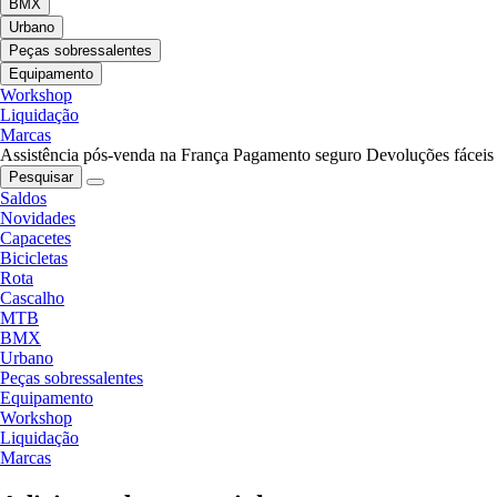
BMX
Urbano
Peças sobressalentes
Equipamento
Workshop
Liquidação
Marcas
Assistência pós-venda na França
Pagamento seguro
Devoluções fáceis
Pesquisar
Saldos
Novidades
Capacetes
Bicicletas
Rota
Cascalho
MTB
BMX
Urbano
Peças sobressalentes
Equipamento
Workshop
Liquidação
Marcas