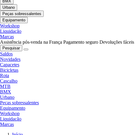
BMX
Urbano
Peças sobressalentes
Equipamento
Workshop
Liquidação
Marcas
Assistência pós-venda na França
Pagamento seguro
Devoluções fáceis
Pesquisar
Saldos
Novidades
Capacetes
Bicicletas
Rota
Cascalho
MTB
BMX
Urbano
Peças sobressalentes
Equipamento
Workshop
Liquidação
Marcas
Início