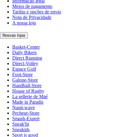
Informação legal
Meios de pagamento
Tarifas e opções de envio
Nota de Privacidade
A nossa loja
Nossas lojas
Basket-Center
Daily Bikers
Direct Running
Direct-Volley
Espace Golf
Foot-Store
Galope-Store
Handball-Store
House of Rugby
La sellerie de Maé
Made in Paradis
Nauti-wave
Pecheur-Store
Smash-Expert
Sneak'In
Sneakids
Sport is good