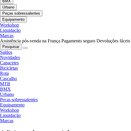
BMX
Urbano
Peças sobressalentes
Equipamento
Workshop
Liquidação
Marcas
Assistência pós-venda na França
Pagamento seguro
Devoluções fáceis
Pesquisar
Saldos
Novidades
Capacetes
Bicicletas
Rota
Cascalho
MTB
BMX
Urbano
Peças sobressalentes
Equipamento
Workshop
Liquidação
Marcas