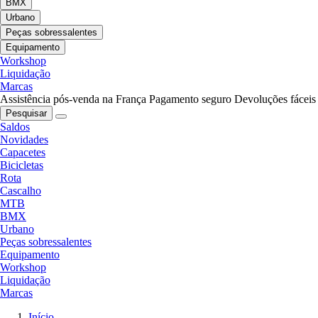
BMX
Urbano
Peças sobressalentes
Equipamento
Workshop
Liquidação
Marcas
Assistência pós-venda na França
Pagamento seguro
Devoluções fáceis
Pesquisar
Saldos
Novidades
Capacetes
Bicicletas
Rota
Cascalho
MTB
BMX
Urbano
Peças sobressalentes
Equipamento
Workshop
Liquidação
Marcas
Início