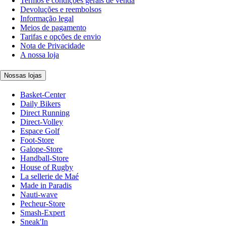
Termos e condições gerais de venda
Devoluções e reembolsos
Informação legal
Meios de pagamento
Tarifas e opções de envio
Nota de Privacidade
A nossa loja
Nossas lojas
Basket-Center
Daily Bikers
Direct Running
Direct-Volley
Espace Golf
Foot-Store
Galope-Store
Handball-Store
House of Rugby
La sellerie de Maé
Made in Paradis
Nauti-wave
Pecheur-Store
Smash-Expert
Sneak'In