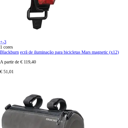
+-3
1 cores
Blackburn
ecrã de iluminação para bicicletas Mars magnetic (x12)
A partir de
€ 119,40
€ 51,01