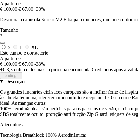
A partir de
€ 100,00
€ 67,00
-33%
Descubra a camisola Siroko M2 Elba para mulheres, que une conforto 
Tamanho
*
S
L
XL
Este campo é obrigatório
A partir de
€ 100,00
€ 67,00
-33%
+€ 3,35
oferecidos na sua proxima encomenda
Creditados apos a vali
Loading...
Descrição
Os grandes itinerários ciclísticos europeus são a melhor fonte de insp
à silhueta feminina, oferecem um conforto excepcional. O seu corte Ra
ideal. As mangas curtas
100% aerodinâmicas são perfeitas para os passeios de verão, e a incorp
SBS totalmente oculto, proteção anti-fricção Zip Guard, etiqueta de seg
A tecnologia:
Tecnologia Breathlock 100% Aerodinâmica: