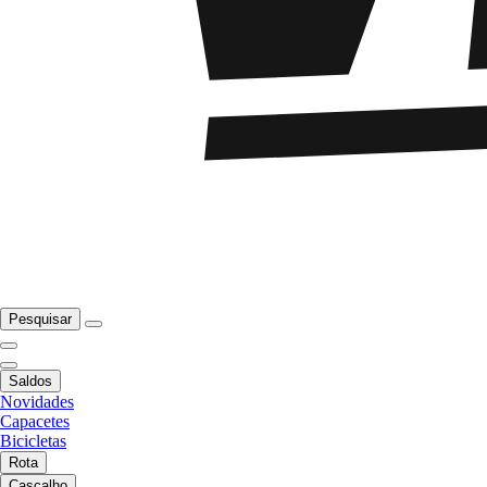
Pesquisar
Saldos
Novidades
Capacetes
Bicicletas
Rota
Cascalho