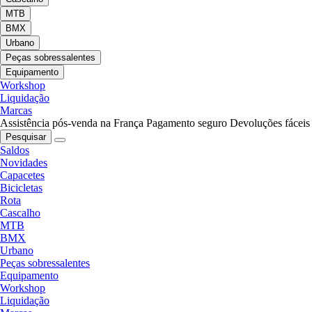
MTB
BMX
Urbano
Peças sobressalentes
Equipamento
Workshop
Liquidação
Marcas
Assistência pós-venda na França
Pagamento seguro
Devoluções fáceis
Pesquisar
Saldos
Novidades
Capacetes
Bicicletas
Rota
Cascalho
MTB
BMX
Urbano
Peças sobressalentes
Equipamento
Workshop
Liquidação