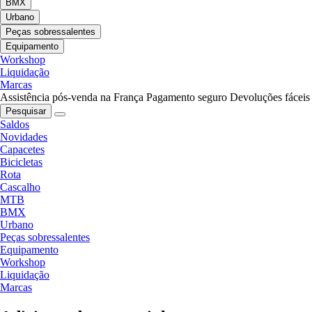
BMX
Urbano
Peças sobressalentes
Equipamento
Workshop
Liquidação
Marcas
Assistência pós-venda na França
Pagamento seguro
Devoluções fáceis
Pesquisar
Saldos
Novidades
Capacetes
Bicicletas
Rota
Cascalho
MTB
BMX
Urbano
Peças sobressalentes
Equipamento
Workshop
Liquidação
Marcas