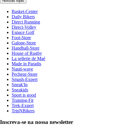
Nossas lojas
Basket-Center
Daily Bikers
Direct Running
Direct-Volley
Espace Golf
Foot-Store
Galope-Store
Handball-Store
House of Rugby
La sellerie de Maé
Made in Paradis
Nauti-wave
Pecheur-Store
Smash-Expert
Sneak'In
Sneakids
Sport is good
Training-Fit
Trek-Expert
TripNBikers
Inscreva-se na nossa newsletter