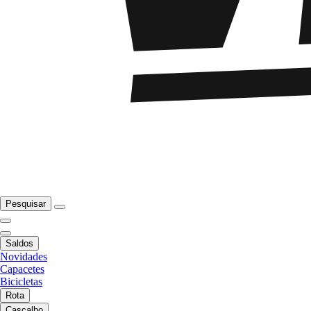
Pesquisar
Saldos
Novidades
Capacetes
Bicicletas
Rota
Cascalho