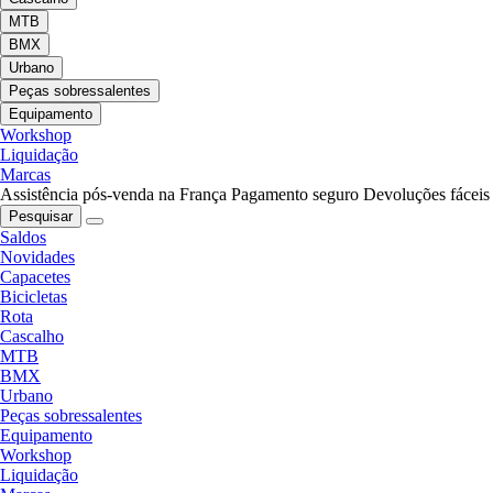
MTB
BMX
Urbano
Peças sobressalentes
Equipamento
Workshop
Liquidação
Marcas
Assistência pós-venda na França
Pagamento seguro
Devoluções fáceis
Pesquisar
Saldos
Novidades
Capacetes
Bicicletas
Rota
Cascalho
MTB
BMX
Urbano
Peças sobressalentes
Equipamento
Workshop
Liquidação