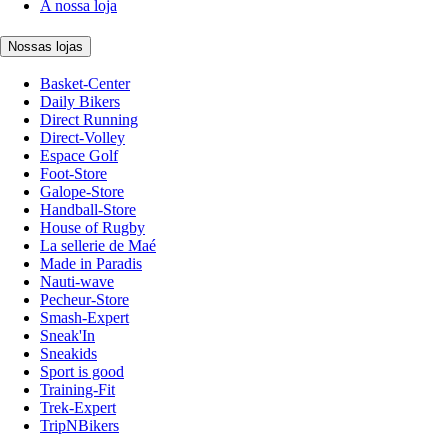
A nossa loja
Nossas lojas
Basket-Center
Daily Bikers
Direct Running
Direct-Volley
Espace Golf
Foot-Store
Galope-Store
Handball-Store
House of Rugby
La sellerie de Maé
Made in Paradis
Nauti-wave
Pecheur-Store
Smash-Expert
Sneak'In
Sneakids
Sport is good
Training-Fit
Trek-Expert
TripNBikers