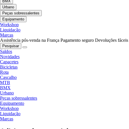
BMX
Urbano
Peças sobressalentes
Equipamento
Workshop
Liquidação
Marcas
Assistência pós-venda na França
Pagamento seguro
Devoluções fáceis
Pesquisar
Saldos
Novidades
Capacetes
Bicicletas
Rota
Cascalho
MTB
BMX
Urbano
Peças sobressalentes
Equipamento
Workshop
Liquidação
Marcas