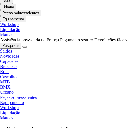
BMX
Urbano
Peças sobressalentes
Equipamento
Workshop
Liquidação
Marcas
Assistência pós-venda na França
Pagamento seguro
Devoluções fáceis
Pesquisar
Saldos
Novidades
Capacetes
Bicicletas
Rota
Cascalho
MTB
BMX
Urbano
Peças sobressalentes
Equipamento
Workshop
Liquidação
Marcas