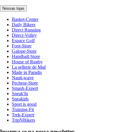
Nossas lojas
Basket-Center
Daily Bikers
Direct Running
Direct-Volley
Espace Golf
Foot-Store
Galope-Store
Handball-Store
House of Rugby
La sellerie de Maé
Made in Paradis
Nauti-wave
Pecheur-Store
Smash-Expert
Sneak'In
Sneakids
Sport is good
Training-Fit
Trek-Expert
TripNBikers
Inscreva-se na nossa newsletter