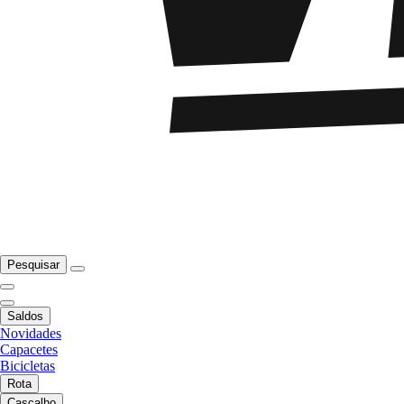
Pesquisar
Saldos
Novidades
Capacetes
Bicicletas
Rota
Cascalho