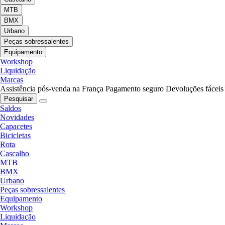
MTB
BMX
Urbano
Peças sobressalentes
Equipamento
Workshop
Liquidação
Marcas
Assistência pós-venda na França
Pagamento seguro
Devoluções fáceis
Pesquisar
Saldos
Novidades
Capacetes
Bicicletas
Rota
Cascalho
MTB
BMX
Urbano
Peças sobressalentes
Equipamento
Workshop
Liquidação