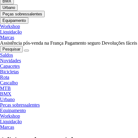
BMX
Urbano
Peças sobressalentes
Equipamento
Workshop
Liquidação
Marcas
Assistência pós-venda na França
Pagamento seguro
Devoluções fáceis
Pesquisar
Saldos
Novidades
Capacetes
Bicicletas
Rota
Cascalho
MTB
BMX
Urbano
Peças sobressalentes
Equipamento
Workshop
Liquidação
Marcas