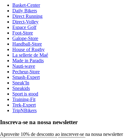
Basket-Center
Daily Bikers
Direct Running
Direct-Volley
Espace Golf
Foot-Store
Galope-Store
Handball-Store
House of Rugby
La sellerie de Maé
Made in Paradis
Nauti-wave
Pecheur-Store
Smash-Expert
Sneak'In
Sneakids
Sport is good
Training-Fit
Trek-Expert
TripNBikers
Inscreva-se na nossa newsletter
Aproveite 10% de desconto ao inscrever-se na nossa newsletter