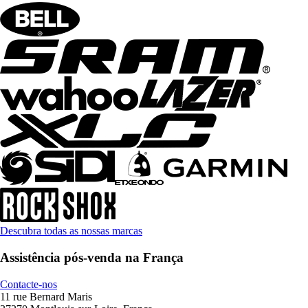
Descubra todas as nossas marcas
Assistência pós-venda na França
Contacte-nos
11 rue Bernard Maris