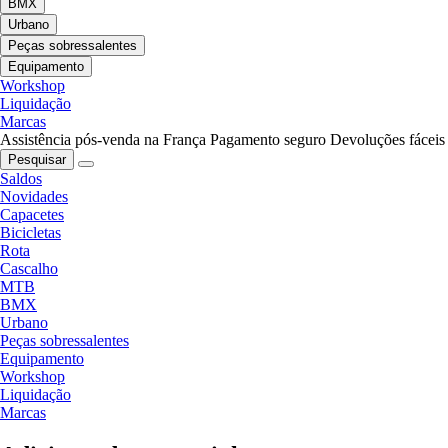
BMX
Urbano
Peças sobressalentes
Equipamento
Workshop
Liquidação
Marcas
Assistência pós-venda na França
Pagamento seguro
Devoluções fáceis
Pesquisar
Saldos
Novidades
Capacetes
Bicicletas
Rota
Cascalho
MTB
BMX
Urbano
Peças sobressalentes
Equipamento
Workshop
Liquidação
Marcas