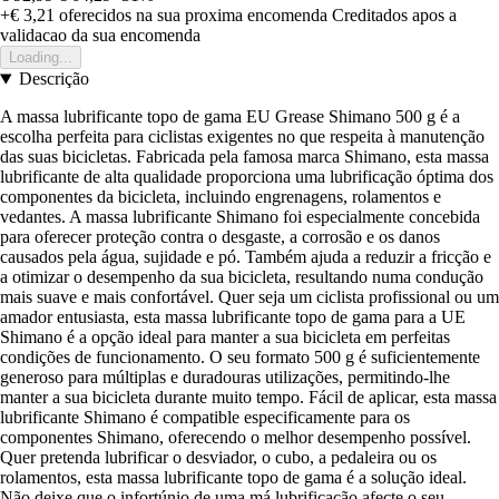
+€ 3,21
oferecidos na sua proxima encomenda
Creditados apos a
validacao da sua encomenda
Loading...
Descrição
A massa lubrificante topo de gama EU Grease Shimano 500 g é a
escolha perfeita para ciclistas exigentes no que respeita à manutenção
das suas bicicletas. Fabricada pela famosa marca Shimano, esta massa
lubrificante de alta qualidade proporciona uma lubrificação óptima dos
componentes da bicicleta, incluindo engrenagens, rolamentos e
vedantes. A massa lubrificante Shimano foi especialmente concebida
para oferecer proteção contra o desgaste, a corrosão e os danos
causados pela água, sujidade e pó. Também ajuda a reduzir a fricção e
a otimizar o desempenho da sua bicicleta, resultando numa condução
mais suave e mais confortável. Quer seja um ciclista profissional ou um
amador entusiasta, esta massa lubrificante topo de gama para a UE
Shimano é a opção ideal para manter a sua bicicleta em perfeitas
condições de funcionamento. O seu formato 500 g é suficientemente
generoso para múltiplas e duradouras utilizações, permitindo-lhe
manter a sua bicicleta durante muito tempo. Fácil de aplicar, esta massa
lubrificante Shimano é compatible especificamente para os
componentes Shimano, oferecendo o melhor desempenho possível.
Quer pretenda lubrificar o desviador, o cubo, a pedaleira ou os
rolamentos, esta massa lubrificante topo de gama é a solução ideal.
Não deixe que o infortúnio de uma má lubrificação afecte o seu