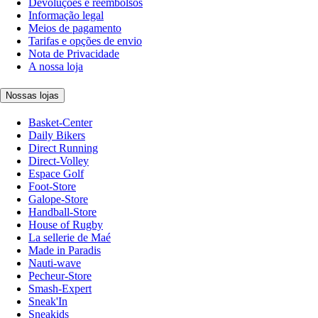
Devoluções e reembolsos
Informação legal
Meios de pagamento
Tarifas e opções de envio
Nota de Privacidade
A nossa loja
Nossas lojas
Basket-Center
Daily Bikers
Direct Running
Direct-Volley
Espace Golf
Foot-Store
Galope-Store
Handball-Store
House of Rugby
La sellerie de Maé
Made in Paradis
Nauti-wave
Pecheur-Store
Smash-Expert
Sneak'In
Sneakids