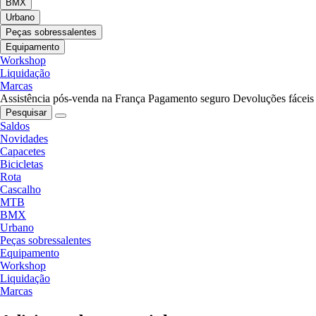
BMX
Urbano
Peças sobressalentes
Equipamento
Workshop
Liquidação
Marcas
Assistência pós-venda na França
Pagamento seguro
Devoluções fáceis
Pesquisar
Saldos
Novidades
Capacetes
Bicicletas
Rota
Cascalho
MTB
BMX
Urbano
Peças sobressalentes
Equipamento
Workshop
Liquidação
Marcas