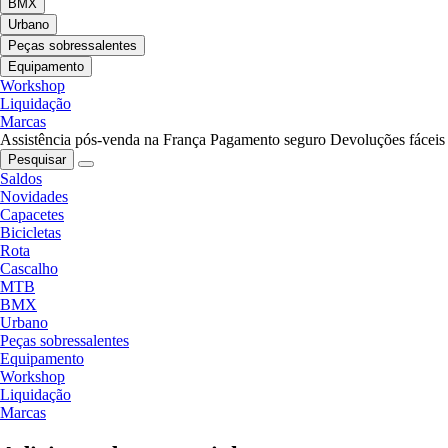
BMX
Urbano
Peças sobressalentes
Equipamento
Workshop
Liquidação
Marcas
Assistência pós-venda na França
Pagamento seguro
Devoluções fáceis
Pesquisar
Saldos
Novidades
Capacetes
Bicicletas
Rota
Cascalho
MTB
BMX
Urbano
Peças sobressalentes
Equipamento
Workshop
Liquidação
Marcas