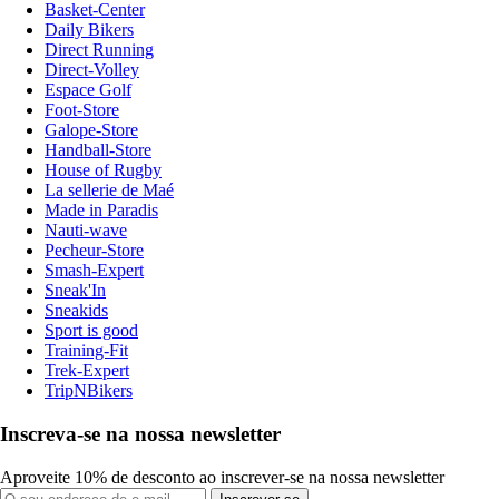
Basket-Center
Daily Bikers
Direct Running
Direct-Volley
Espace Golf
Foot-Store
Galope-Store
Handball-Store
House of Rugby
La sellerie de Maé
Made in Paradis
Nauti-wave
Pecheur-Store
Smash-Expert
Sneak'In
Sneakids
Sport is good
Training-Fit
Trek-Expert
TripNBikers
Inscreva-se na nossa newsletter
Aproveite 10% de desconto ao inscrever-se na nossa newsletter