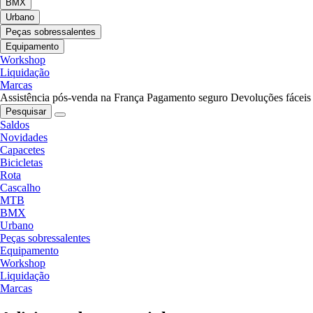
BMX
Urbano
Peças sobressalentes
Equipamento
Workshop
Liquidação
Marcas
Assistência pós-venda na França
Pagamento seguro
Devoluções fáceis
Pesquisar
Saldos
Novidades
Capacetes
Bicicletas
Rota
Cascalho
MTB
BMX
Urbano
Peças sobressalentes
Equipamento
Workshop
Liquidação
Marcas