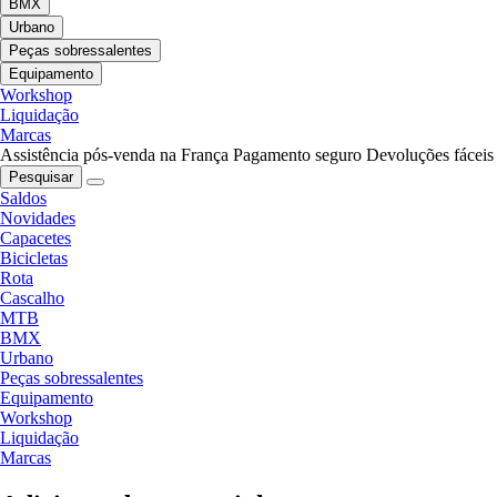
BMX
Urbano
Peças sobressalentes
Equipamento
Workshop
Liquidação
Marcas
Assistência pós-venda na França
Pagamento seguro
Devoluções fáceis
Pesquisar
Saldos
Novidades
Capacetes
Bicicletas
Rota
Cascalho
MTB
BMX
Urbano
Peças sobressalentes
Equipamento
Workshop
Liquidação
Marcas