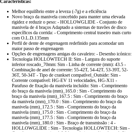
Características:
Melhor equilíbrio entre a leveza (-7g) e a eficiência
Novo braço da manivela concebido para manter uma elevada
rigidez e reduzir o peso: - HOLLOWGLIDE - Conjunto de
manivela de 4 braços Adaptado a sistemas de travões de disco
específicos da corrida: - Comprimento central traseiro mais curto
com O.L.D.135mm
Perfil de dente de engrenagem redefinido para acomodar um
maior passo de engrenagem
Opções de engrenagens amigas do cavaleiro: - Desenho icónico:
Tecnologia HOLLOWTECH II: Sim - Largura do suporte
inferior roscado_70mm: Sim - Linha de corrente (mm): 43.5 -
Combinação de anel de corrente: 55-42T, 54-42T, 53-39T, 52-
36T, 50-34T - Tipo de crankset compatível_Outside: Sim -
Corrente compatível: HG-EV 11 velocidades, HG-X11 -
Parafuso de fixação da manivela incluído: Sim - Comprimento
do braço da manivela (mm)_165.0 : Sim - Comprimento do
braço da manivela (mm)_167.5 : Sim - Comprimento do braço
da manivela (mm)_170.0 : Sim - Comprimento do braço da
manivela (mm)_172.5 : Sim - Comprimento do braço da
manivela (mm)_175.0 : Sim - Comprimento do braço da
manivela (mm)_177.5 : Sim - Comprimento do braço da
manivela (mm)_180.0 : Sim - Braço de transmissão : 4 -
HOLLOWGLIDE : Sim - Tecnologia HOLLOWTECH: Sim -