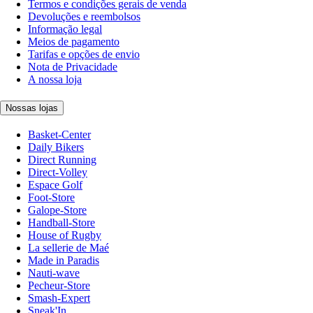
Termos e condições gerais de venda
Devoluções e reembolsos
Informação legal
Meios de pagamento
Tarifas e opções de envio
Nota de Privacidade
A nossa loja
Nossas lojas
Basket-Center
Daily Bikers
Direct Running
Direct-Volley
Espace Golf
Foot-Store
Galope-Store
Handball-Store
House of Rugby
La sellerie de Maé
Made in Paradis
Nauti-wave
Pecheur-Store
Smash-Expert
Sneak'In