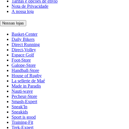
Tarifas e opções de envio
Nota de Privacidade
A nossa loja
Nossas lojas
Basket-Center
Daily Bikers
Direct Running
Direct-Volley
Espace Golf
Foot-Store
Galope-Store
Handball-Store
House of Rugby
La sellerie de Maé
Made in Paradis
Nauti-wave
Pecheur-Store
Smash-Expert
Sneak'In
Sneakids
Sport is good
Training-Fit
Trek-Expert