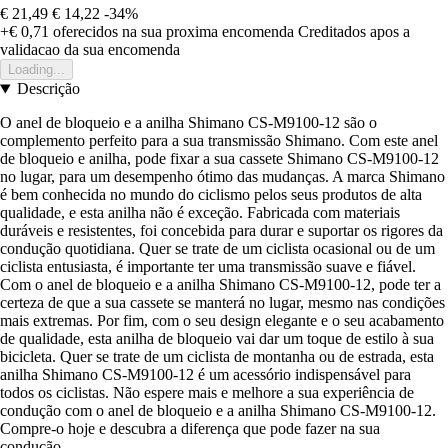
€ 21,49
€ 14,22
-34%
+€ 0,71
oferecidos na sua proxima encomenda
Creditados apos a
validacao da sua encomenda
Loading...
Descrição
O anel de bloqueio e a anilha Shimano CS-M9100-12 são o
complemento perfeito para a sua transmissão Shimano. Com este anel
de bloqueio e anilha, pode fixar a sua cassete Shimano CS-M9100-12
no lugar, para um desempenho ótimo das mudanças. A marca Shimano
é bem conhecida no mundo do ciclismo pelos seus produtos de alta
qualidade, e esta anilha não é exceção. Fabricada com materiais
duráveis e resistentes, foi concebida para durar e suportar os rigores da
condução quotidiana. Quer se trate de um ciclista ocasional ou de um
ciclista entusiasta, é importante ter uma transmissão suave e fiável.
Com o anel de bloqueio e a anilha Shimano CS-M9100-12, pode ter a
certeza de que a sua cassete se manterá no lugar, mesmo nas condições
mais extremas. Por fim, com o seu design elegante e o seu acabamento
de qualidade, esta anilha de bloqueio vai dar um toque de estilo à sua
bicicleta. Quer se trate de um ciclista de montanha ou de estrada, esta
anilha Shimano CS-M9100-12 é um acessório indispensável para
todos os ciclistas. Não espere mais e melhore a sua experiência de
condução com o anel de bloqueio e a anilha Shimano CS-M9100-12.
Compre-o hoje e descubra a diferença que pode fazer na sua
condução.