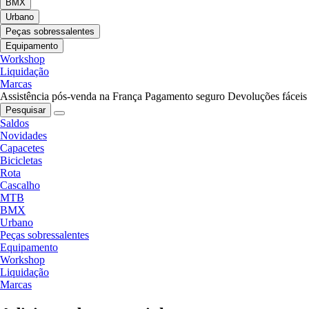
BMX
Urbano
Peças sobressalentes
Equipamento
Workshop
Liquidação
Marcas
Assistência pós-venda na França
Pagamento seguro
Devoluções fáceis
Pesquisar
Saldos
Novidades
Capacetes
Bicicletas
Rota
Cascalho
MTB
BMX
Urbano
Peças sobressalentes
Equipamento
Workshop
Liquidação
Marcas