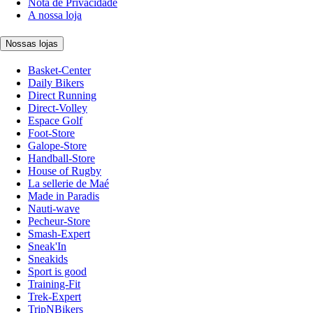
Nota de Privacidade
A nossa loja
Nossas lojas
Basket-Center
Daily Bikers
Direct Running
Direct-Volley
Espace Golf
Foot-Store
Galope-Store
Handball-Store
House of Rugby
La sellerie de Maé
Made in Paradis
Nauti-wave
Pecheur-Store
Smash-Expert
Sneak'In
Sneakids
Sport is good
Training-Fit
Trek-Expert
TripNBikers