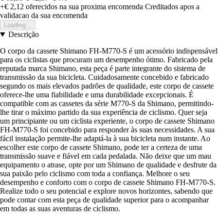
+€ 2,12
oferecidos na sua proxima encomenda
Creditados apos a
validacao da sua encomenda
Loading...
Descrição
O corpo da cassete Shimano FH-M770-S é um acessório indispensável
para os ciclistas que procuram um desempenho ótimo. Fabricado pela
reputada marca Shimano, esta peça é parte integrante do sistema de
transmissão da sua bicicleta. Cuidadosamente concebido e fabricado
segundo os mais elevados padrões de qualidade, este corpo de cassete
oferece-lhe uma fiabilidade e uma durabilidade excepcionais. É
compatible com as cassetes da série M770-S da Shimano, permitindo-
lhe tirar o máximo partido da sua experiência de ciclismo. Quer seja
um principiante ou um ciclista experiente, o corpo de cassete Shimano
FH-M770-S foi concebido para responder às suas necessidades. A sua
fácil instalação permite-lhe adaptá-la à sua bicicleta num instante. Ao
escolher este corpo de cassete Shimano, pode ter a certeza de uma
transmissão suave e fiável em cada pedalada. Não deixe que um mau
equipamento o atrase, opte por um Shimano de qualidade e desfrute da
sua paixão pelo ciclismo com toda a confiança. Melhore o seu
desempenho e conforto com o corpo de cassete Shimano FH-M770-S.
Realize todo o seu potencial e explore novos horizontes, sabendo que
pode contar com esta peça de qualidade superior para o acompanhar
em todas as suas aventuras de ciclismo.