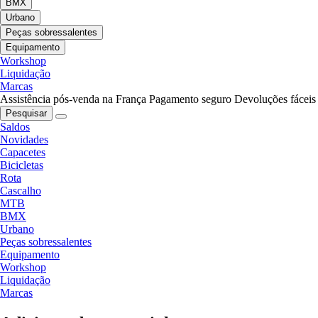
BMX
Urbano
Peças sobressalentes
Equipamento
Workshop
Liquidação
Marcas
Assistência pós-venda na França
Pagamento seguro
Devoluções fáceis
Pesquisar
Saldos
Novidades
Capacetes
Bicicletas
Rota
Cascalho
MTB
BMX
Urbano
Peças sobressalentes
Equipamento
Workshop
Liquidação
Marcas