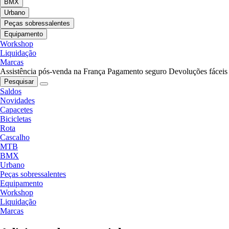
BMX
Urbano
Peças sobressalentes
Equipamento
Workshop
Liquidação
Marcas
Assistência pós-venda na França
Pagamento seguro
Devoluções fáceis
Pesquisar
Saldos
Novidades
Capacetes
Bicicletas
Rota
Cascalho
MTB
BMX
Urbano
Peças sobressalentes
Equipamento
Workshop
Liquidação
Marcas