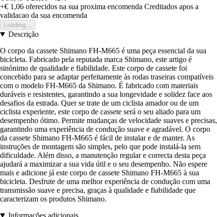
+€ 1,06
oferecidos na sua proxima encomenda
Creditados apos a
validacao da sua encomenda
Loading...
Descrição
O corpo da cassete Shimano FH-M665 é uma peça essencial da sua
bicicleta. Fabricado pela reputada marca Shimano, este artigo é
sinónimo de qualidade e fiabilidade. Este corpo de cassete foi
concebido para se adaptar perfeitamente às rodas traseiras compatíveis
com o modelo FH-M665 da Shimano. É fabricado com materiais
duráveis e resistentes, garantindo a sua longevidade e solidez face aos
desafios da estrada. Quer se trate de um ciclista amador ou de um
ciclista experiente, este corpo de cassete será o seu aliado para um
desempenho ótimo. Permite mudanças de velocidade suaves e precisas,
garantindo uma experiência de condução suave e agradável. O corpo
da cassete Shimano FH-M665 é fácil de instalar e de manter. As
instruções de montagem são simples, pelo que pode instalá-la sem
dificuldade. Além disso, a manutenção regular e correcta desta peça
ajudará a maximizar a sua vida útil e o seu desempenho. Não espere
mais e adicione já este corpo de cassete Shimano FH-M665 à sua
bicicleta. Desfrute de uma melhor experiência de condução com uma
transmissão suave e precisa, graças à qualidade e fiabilidade que
caracterizam os produtos Shimano.
Informações adicionais