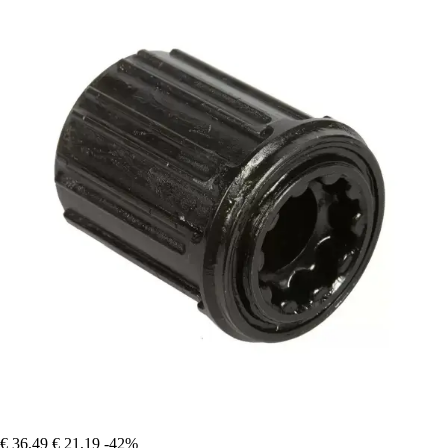
€ 36,49
€ 21,19
-42%