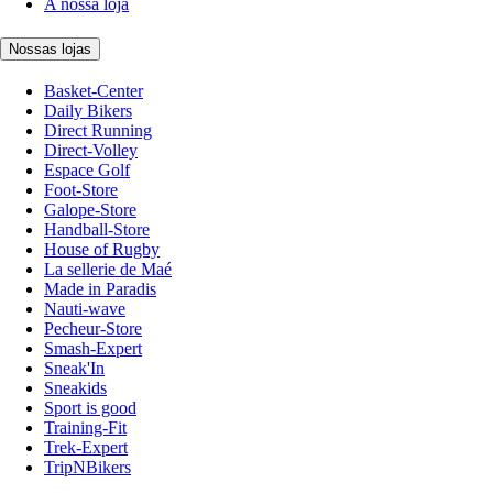
A nossa loja
Nossas lojas
Basket-Center
Daily Bikers
Direct Running
Direct-Volley
Espace Golf
Foot-Store
Galope-Store
Handball-Store
House of Rugby
La sellerie de Maé
Made in Paradis
Nauti-wave
Pecheur-Store
Smash-Expert
Sneak'In
Sneakids
Sport is good
Training-Fit
Trek-Expert
TripNBikers