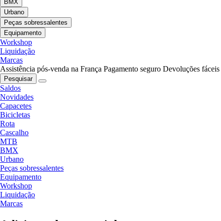
BMX
Urbano
Peças sobressalentes
Equipamento
Workshop
Liquidação
Marcas
Assistência pós-venda na França
Pagamento seguro
Devoluções fáceis
Pesquisar
Saldos
Novidades
Capacetes
Bicicletas
Rota
Cascalho
MTB
BMX
Urbano
Peças sobressalentes
Equipamento
Workshop
Liquidação
Marcas