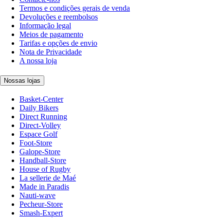
Termos e condições gerais de venda
Devoluções e reembolsos
Informação legal
Meios de pagamento
Tarifas e opções de envio
Nota de Privacidade
A nossa loja
Nossas lojas
Basket-Center
Daily Bikers
Direct Running
Direct-Volley
Espace Golf
Foot-Store
Galope-Store
Handball-Store
House of Rugby
La sellerie de Maé
Made in Paradis
Nauti-wave
Pecheur-Store
Smash-Expert