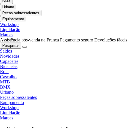
BMX
Urbano
Peças sobressalentes
Equipamento
Workshop
Liquidação
Marcas
Assistência pós-venda na França
Pagamento seguro
Devoluções fáceis
Pesquisar
Saldos
Novidades
Capacetes
Bicicletas
Rota
Cascalho
MTB
BMX
Urbano
Peças sobressalentes
Equipamento
Workshop
Liquidação
Marcas