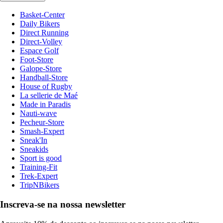
Basket-Center
Daily Bikers
Direct Running
Direct-Volley
Espace Golf
Foot-Store
Galope-Store
Handball-Store
House of Rugby
La sellerie de Maé
Made in Paradis
Nauti-wave
Pecheur-Store
Smash-Expert
Sneak'In
Sneakids
Sport is good
Training-Fit
Trek-Expert
TripNBikers
Inscreva-se na nossa newsletter