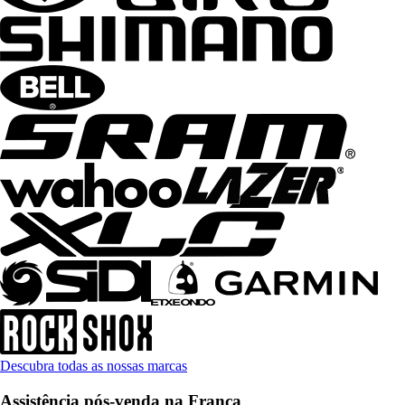
Descubra todas as nossas marcas
Assistência pós-venda na França