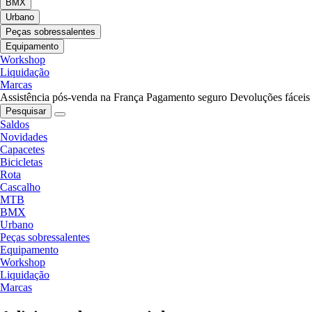
BMX
Urbano
Peças sobressalentes
Equipamento
Workshop
Liquidação
Marcas
Assistência pós-venda na França
Pagamento seguro
Devoluções fáceis
Pesquisar
Saldos
Novidades
Capacetes
Bicicletas
Rota
Cascalho
MTB
BMX
Urbano
Peças sobressalentes
Equipamento
Workshop
Liquidação
Marcas