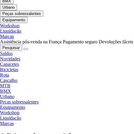
BMX
Urbano
Peças sobressalentes
Equipamento
Workshop
Liquidação
Marcas
Assistência pós-venda na França
Pagamento seguro
Devoluções fáceis
Pesquisar
Saldos
Novidades
Capacetes
Bicicletas
Rota
Cascalho
MTB
BMX
Urbano
Peças sobressalentes
Equipamento
Workshop
Liquidação
Marcas