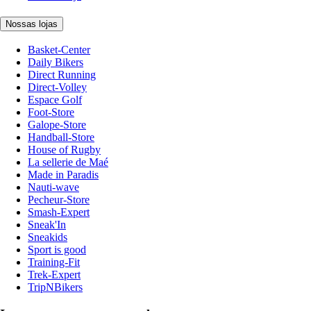
Nossas lojas
Basket-Center
Daily Bikers
Direct Running
Direct-Volley
Espace Golf
Foot-Store
Galope-Store
Handball-Store
House of Rugby
La sellerie de Maé
Made in Paradis
Nauti-wave
Pecheur-Store
Smash-Expert
Sneak'In
Sneakids
Sport is good
Training-Fit
Trek-Expert
TripNBikers