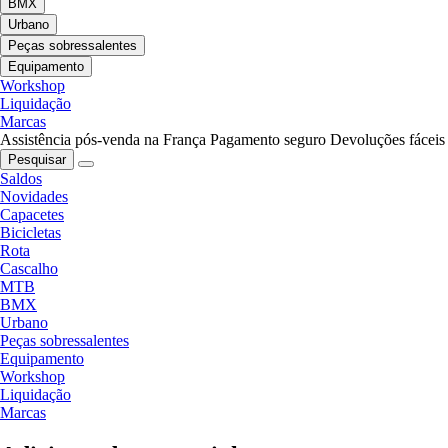
BMX
Urbano
Peças sobressalentes
Equipamento
Workshop
Liquidação
Marcas
Assistência pós-venda na França
Pagamento seguro
Devoluções fáceis
Pesquisar
Saldos
Novidades
Capacetes
Bicicletas
Rota
Cascalho
MTB
BMX
Urbano
Peças sobressalentes
Equipamento
Workshop
Liquidação
Marcas