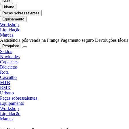
BMX
Urbano
Peças sobressalentes
Equipamento
Workshop
Liquidação
Marcas
Assistência pós-venda na França
Pagamento seguro
Devoluções fáceis
Pesquisar
Saldos
Novidades
Capacetes
Bicicletas
Rota
Cascalho
MTB
BMX
Urbano
Peças sobressalentes
Equipamento
Workshop
Liquidação
Marcas