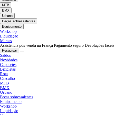
MTB
BMX
Urbano
Peças sobressalentes
Equipamento
Workshop
Liquidação
Marcas
Assistência pós-venda na França
Pagamento seguro
Devoluções fáceis
Pesquisar
Saldos
Novidades
Capacetes
Bicicletas
Rota
Cascalho
MTB
BMX
Urbano
Peças sobressalentes
Equipamento
Workshop
Liquidação