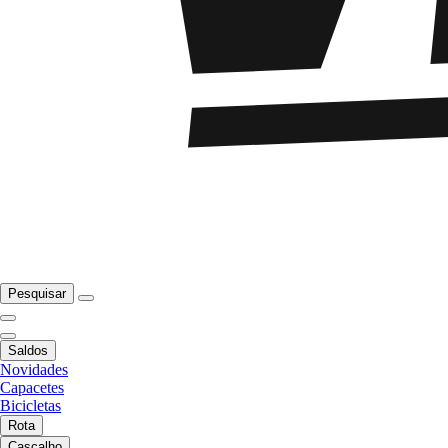
Pesquisar
Saldos
Novidades
Capacetes
Bicicletas
Rota
Cascalho