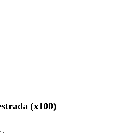
estrada (x100)
l.