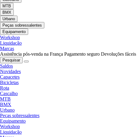
MTB
BMX
Urbano
Peças sobressalentes
Equipamento
Workshop
Liquidação
Marcas
Assistência pós-venda na França
Pagamento seguro
Devoluções fáceis
Pesquisar
Saldos
Novidades
Capacetes
Bicicletas
Rota
Cascalho
MTB
BMX
Urbano
Peças sobressalentes
Equipamento
Workshop
Liquidação