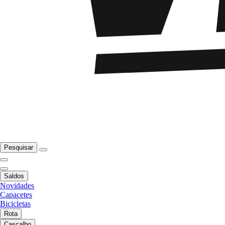
Pesquisar
Saldos
Novidades
Capacetes
Bicicletas
Rota
Cascalho