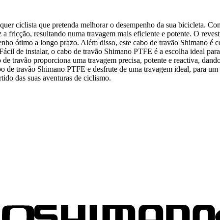
er ciclista que pretenda melhorar o desempenho da sua bicicleta. Co
a fricção, resultando numa travagem mais eficiente e potente. O reves
enho ótimo a longo prazo. Além disso, este cabo de travão Shimano é 
 Fácil de instalar, o cabo de travão Shimano PTFE é a escolha ideal p
abo de travão proporciona uma travagem precisa, potente e reactiva, da
abo de travão Shimano PTFE e desfrute de uma travagem ideal, para um
ido das suas aventuras de ciclismo.