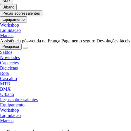
BMX
Urbano
Peças sobressalentes
Equipamento
Workshop
Liquidação
Marcas
Assistência pós-venda na França
Pagamento seguro
Devoluções fáceis
Pesquisar
Saldos
Novidades
Capacetes
Bicicletas
Rota
Cascalho
MTB
BMX
Urbano
Peças sobressalentes
Equipamento
Workshop
Liquidação
Marcas