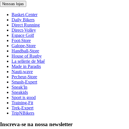
Nossas lojas
Basket-Center
Daily Bikers
Direct Running
Direct-Volley
Espace Golf
Foot-Store
Galope-Store
Handball-Store
House of Rugby
La sellerie de Maé
Made in Paradis
Nauti-wave
Pecheur-Store
Smash-Expert
Sneak'In
Sneakids
Sport is good
Training-Fit
Trek-Expert
TripNBikers
Inscreva-se na nossa newsletter