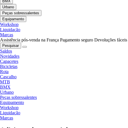
BMX
Urbano
Peças sobressalentes
Equipamento
Workshop
Liquidação
Marcas
Assistência pós-venda na França
Pagamento seguro
Devoluções fáceis
Pesquisar
Saldos
Novidades
Capacetes
Bicicletas
Rota
Cascalho
MTB
BMX
Urbano
Peças sobressalentes
Equipamento
Workshop
Liquidação
Marcas