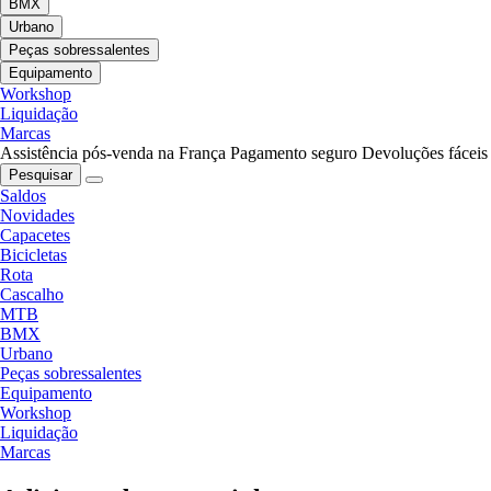
BMX
Urbano
Peças sobressalentes
Equipamento
Workshop
Liquidação
Marcas
Assistência pós-venda na França
Pagamento seguro
Devoluções fáceis
Pesquisar
Saldos
Novidades
Capacetes
Bicicletas
Rota
Cascalho
MTB
BMX
Urbano
Peças sobressalentes
Equipamento
Workshop
Liquidação
Marcas