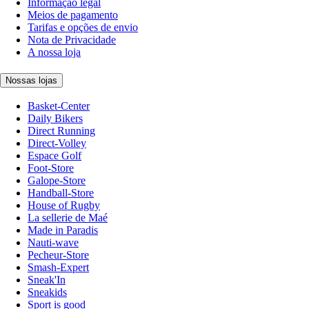
Informação legal
Meios de pagamento
Tarifas e opções de envio
Nota de Privacidade
A nossa loja
Nossas lojas
Basket-Center
Daily Bikers
Direct Running
Direct-Volley
Espace Golf
Foot-Store
Galope-Store
Handball-Store
House of Rugby
La sellerie de Maé
Made in Paradis
Nauti-wave
Pecheur-Store
Smash-Expert
Sneak'In
Sneakids
Sport is good