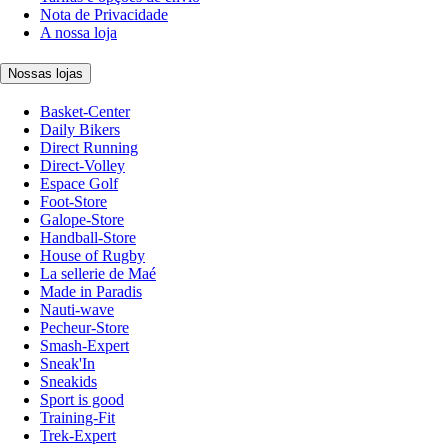
Nota de Privacidade
A nossa loja
Nossas lojas
Basket-Center
Daily Bikers
Direct Running
Direct-Volley
Espace Golf
Foot-Store
Galope-Store
Handball-Store
House of Rugby
La sellerie de Maé
Made in Paradis
Nauti-wave
Pecheur-Store
Smash-Expert
Sneak'In
Sneakids
Sport is good
Training-Fit
Trek-Expert