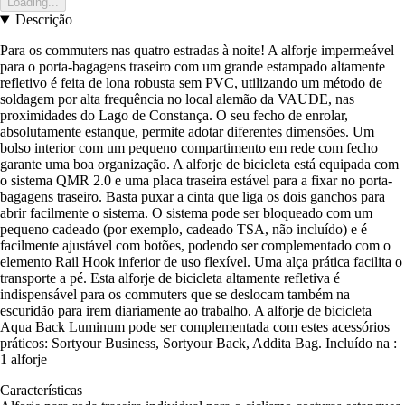
Loading...
Descrição
Para os commuters nas quatro estradas à noite! A alforje impermeável
para o porta-bagagens traseiro com um grande estampado altamente
refletivo é feita de lona robusta sem PVC, utilizando um método de
soldagem por alta frequência no local alemão da VAUDE, nas
proximidades do Lago de Constança. O seu fecho de enrolar,
absolutamente estanque, permite adotar diferentes dimensões. Um
bolso interior com um pequeno compartimento em rede com fecho
garante uma boa organização. A alforje de bicicleta está equipada com
o sistema QMR 2.0 e uma placa traseira estável para a fixar no porta-
bagagens traseiro. Basta puxar a cinta que liga os dois ganchos para
abrir facilmente o sistema. O sistema pode ser bloqueado com um
pequeno cadeado (por exemplo, cadeado TSA, não incluído) e é
facilmente ajustável com botões, podendo ser complementado com o
elemento Rail Hook inferior de uso flexível. Uma alça prática facilita o
transporte a pé. Esta alforje de bicicleta altamente refletiva é
indispensável para os commuters que se deslocam também na
escuridão para irem diariamente ao trabalho. A alforje de bicicleta
Aqua Back Luminum pode ser complementada com estes acessórios
práticos: Sortyour Business, Sortyour Back, Addita Bag. Incluído na :
1 alforje
Características