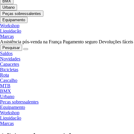
BMX
Urbano
Peças sobressalentes
Equipamento
Workshop
Liquidação
Marcas
Assistência pós-venda na França
Pagamento seguro
Devoluções fáceis
Pesquisar
Saldos
Novidades
Capacetes
Bicicletas
Rota
Cascalho
MTB
BMX
Urbano
Peças sobressalentes
Equipamento
Workshop
Liquidação
Marcas