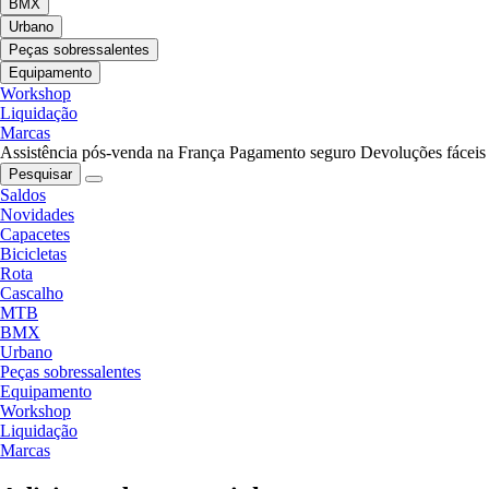
BMX
Urbano
Peças sobressalentes
Equipamento
Workshop
Liquidação
Marcas
Assistência pós-venda na França
Pagamento seguro
Devoluções fáceis
Pesquisar
Saldos
Novidades
Capacetes
Bicicletas
Rota
Cascalho
MTB
BMX
Urbano
Peças sobressalentes
Equipamento
Workshop
Liquidação
Marcas