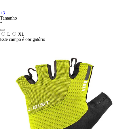
+3
Tamanho
*
L
XL
Este campo é obrigatório