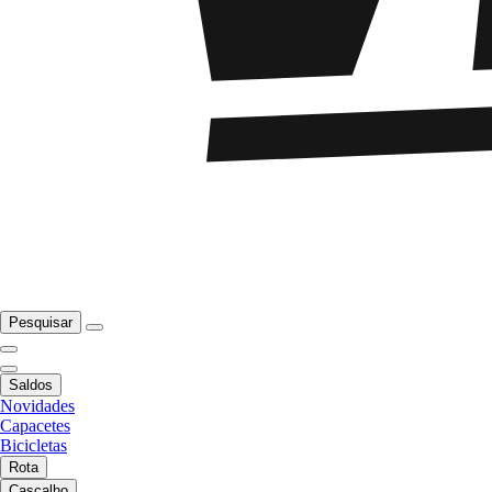
Pesquisar
Saldos
Novidades
Capacetes
Bicicletas
Rota
Cascalho