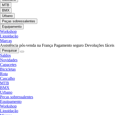
MTB
BMX
Urbano
Peças sobressalentes
Equipamento
Workshop
Liquidação
Marcas
Assistência pós-venda na França
Pagamento seguro
Devoluções fáceis
Pesquisar
Saldos
Novidades
Capacetes
Bicicletas
Rota
Cascalho
MTB
BMX
Urbano
Peças sobressalentes
Equipamento
Workshop
Liquidação